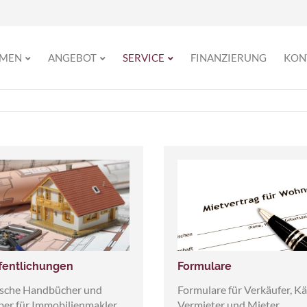
HMEN
ANGEBOT
SERVICE
FINANZIERUNG
KON
fentlichungen
Formulare
ische Handbücher und
Formulare für Verkäufer, Kä
ber für Immobilienmakler
Vermieter und Mieter