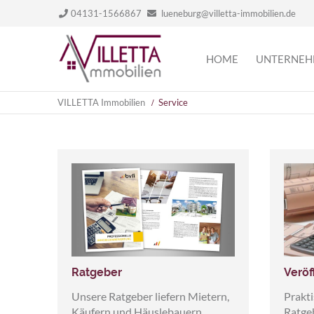
04131-1566867
lueneburg@villetta-immobilien.de
Navigation
HOME
UNTERNE
überspringen
VILLETTA Immobilien
Service
Veröf
Ratgeber
Prakt
Unsere Ratgeber liefern Mietern,
Ratge
Käufern und Häuslebauern