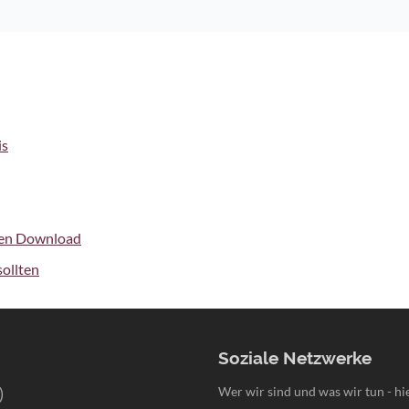
is
ien Download
ollten
Soziale Netzwerke
)
Wer wir sind und was wir tun - hie